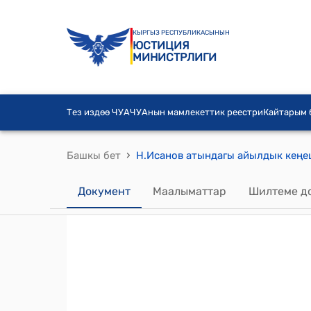
КЫРГЫЗ РЕСПУБЛИКАСЫНЫН
ЮСТИЦИЯ
МИНИСТРЛИГИ
Тез издөө ЧУА
ЧУАнын мамлекеттик реестри
Кайтарым
›
Башкы бет
Документ
Маалыматтар
Шилтеме д