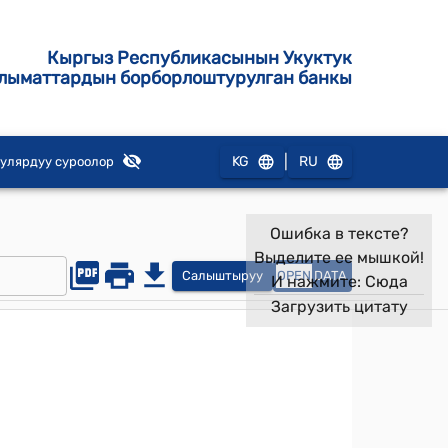
Кыргыз Республикасынын Укуктук
лыматтардын борборлоштурулган банкы
|
KG
RU
улярдуу суроолор
Ошибка в тексте?
Выделите ее мышкой!
Салыштыруу
OPEN
DATA
И нажмите:
Сюда
Загрузить цитату