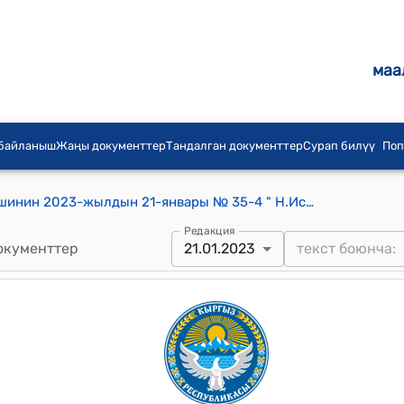
маа
 байланыш
Жаңы документтер
Тандалган документтер
Сурап билүү
Поп
Н.Исанов атындагы айылдык кеңешинин 2023-жылдын 21-январы № 35-4 " Н.Исанов атындагы айыл аймагынын Жар-Коргон , Кожоке, Федоров айылындагы көчөлөрдүн атын өзгөртүү жана аты жок көчөлөрүнүн атына ат коюу жөнүндө" токтому
Редакция
окументтер
21.01.2023