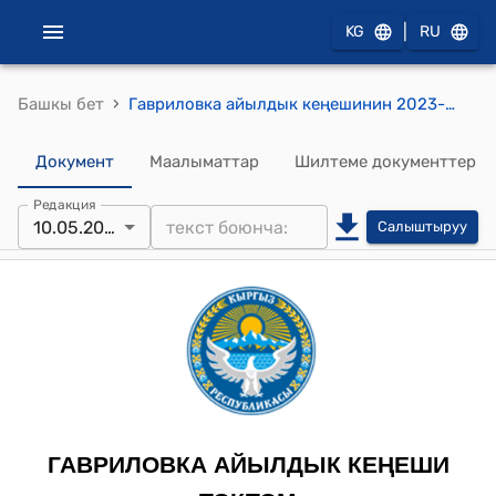
|
KG
RU
›
Башкы бет
Гавриловка айылдык кеңешинин 2023-жылдын 10-май № 19 “Гавриловка айылдык кеңешинин туруктуу комиссиясынын курамына өзгөртүүлөрдү киргизүү жөнүндө” токтому
Документ
Маалыматтар
Шилтеме документтер
Редакция
10.05.2023
Салыштыруу