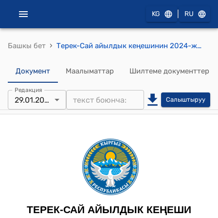
|
KG
RU
›
Башкы бет
Терек-Сай айылдык кеңешинин 2024-жылынын 29-январындагы №505 “Болуш айылындагы машыгуучу залга жетишсиз болгон инвентарларды алып берүү жөнүндө” токтому
Документ
Маалыматтар
Шилтеме документтер
Редакция
29.01.2024
Салыштыруу