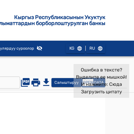
Кыргыз Республикасынын Укуктук
лыматтардын борборлоштурулган банкы
|
KG
RU
улярдуу суроолор
Ошибка в тексте?
Выделите ее мышкой!
Салыштыруу
OPEN
DATA
И нажмите:
Сюда
Загрузить цитату