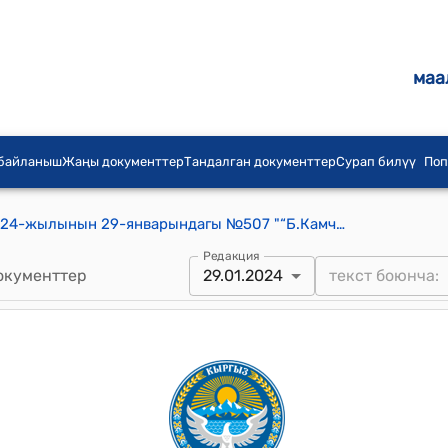
маа
 байланыш
Жаңы документтер
Тандалган документтер
Сурап билүү
Поп
Терек-Сай айылдык кеңешинин 2024-жылынын 29-январындагы №507 "“Б.Камчыбеков атындагы жалпы орто билим берүүчү мектебине жаңы актовый зал куруу үчүн каражат карап берүү жөнүндө” токтому
Редакция
окументтер
29.01.2024