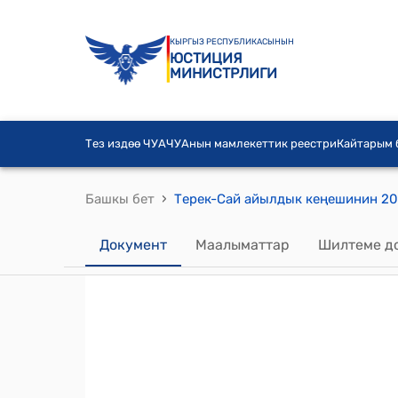
КЫРГЫЗ РЕСПУБЛИКАСЫНЫН
ЮСТИЦИЯ
МИНИСТРЛИГИ
Тез издөө ЧУА
ЧУАнын мамлекеттик реестри
Кайтарым
›
Башкы бет
Документ
Маалыматтар
Шилтеме д