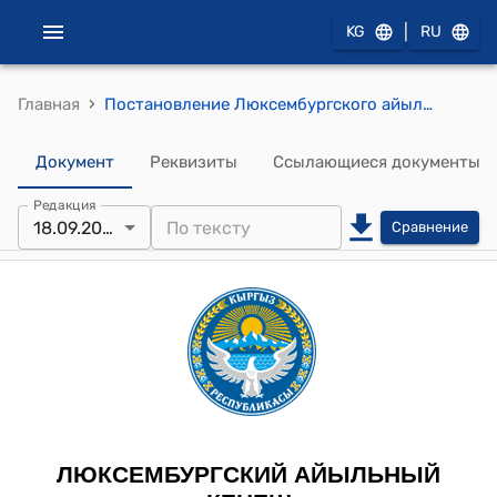
|
KG
RU
›
Главная
Постановление Люксембургского айылного кенеша от 18 сентября 2023 г. № 98/XXVI-28 “О переводе земельных участков на территории Люксембургского айылного аймака”
Документ
Реквизиты
Ссылающиеся документы
Редакция
18.09.2023
Сравнение