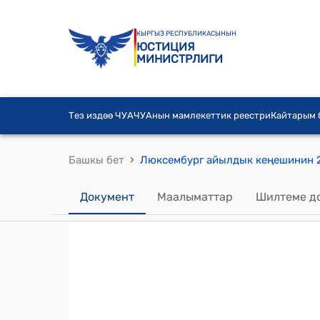
КЫРГЫЗ РЕСПУБЛИКАСЫНЫН
ЮСТИЦИЯ
МИНИСТРЛИГИ
Тез издөө ЧУА
ЧУАнын мамлекеттик реестри
Кайтарым
›
Башкы бет
Документ
Маалыматтар
Шилтеме д