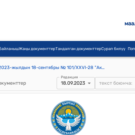
маа
 байланыш
Жаңы документтер
Тандалган документтер
Сурап билүү
Поп
Люксембург айылдык кеңешинин 2023-жылдын 18-сентябры № 101/XXVI-28 "Акча каражатын бөлүп берүүгө макулдук берүү жөнүндө" токтому
Редакция
окументтер
18.09.2023