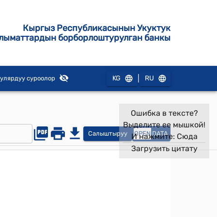
Кыргыз Республикасынын Укуктук
лыматтардын борборлоштурулган банкы
|
KG
RU
улярдуу суроолор
Ошибка в тексте?
Выделите ее мышкой!
Салыштыруу
OPEN
DATA
И нажмите:
Сюда
Загрузить цитату