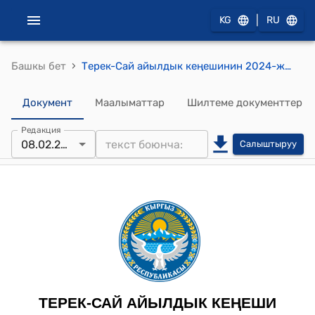
|
KG
RU
›
Башкы бет
Терек-Сай айылдык кеңешинин 2024-жылынын 8-февралындагы №528 “Терек-Сай айыл аймагына караштуу айылдардагы турмуш шарты оор жарандарга материалдык жардам көрсөтүү жөнүндө” токтому
Документ
Маалыматтар
Шилтеме документтер
Редакция
08.02.2024
Салыштыруу