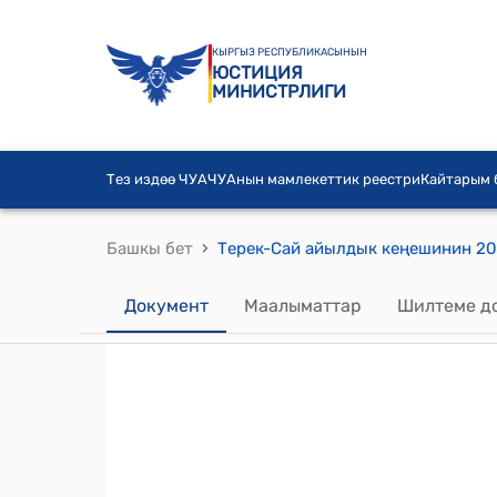
КЫРГЫЗ РЕСПУБЛИКАСЫНЫН
ЮСТИЦИЯ
МИНИСТРЛИГИ
Тез издөө ЧУА
ЧУАнын мамлекеттик реестри
Кайтарым
›
Башкы бет
Документ
Маалыматтар
Шилтеме д