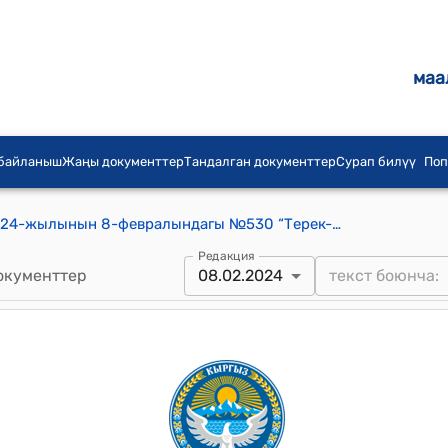
маа
 байланыш
Жаңы документтер
Тандалган документтер
Сурап билүү
Поп
Терек-Сай айылдык кеңешинин 2024-жылынын 8-февралындагы №530 “Терек-Сай айыл аймагына караштуу Терек-Сай айылынын Школьная-1 көчөсүнө жарыктандыруу орнотуу жөнүндө” токтому
Редакция
окументтер
08.02.2024