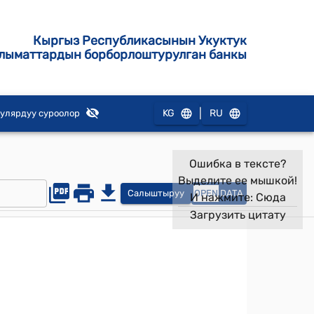
Кыргыз Республикасынын Укуктук
лыматтардын борборлоштурулган банкы
|
KG
RU
улярдуу суроолор
Ошибка в тексте?
Выделите ее мышкой!
Салыштыруу
OPEN
DATA
И нажмите:
Сюда
Загрузить цитату