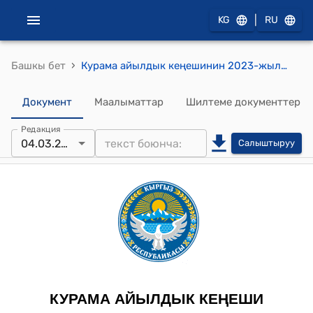
|
KG
RU
›
Башкы бет
Курама айылдык кеңешинин 2023-жылдын 04-марты № 12 "Колхоз техникалары жеке менчике таандыгы тууралу" токтому
Документ
Маалыматтар
Шилтеме документтер
Редакция
04.03.2023
Салыштыруу