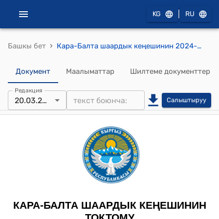
|
KG
RU
›
Башкы бет
Кара-Балта шаардык кеңешинин 2024-жылдын 20-мартындагы № 04 "Футбол клубун сактап калуу боюнча алдын ала макулдашуу жөнүндө" токтому
Документ
Маалыматтар
Шилтеме документтер
Редакция
20.03.2024
Салыштыруу