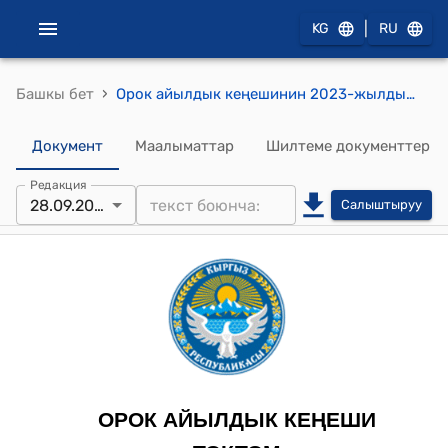
|
KG
RU
›
Башкы бет
Орок айылдык кеңешинин 2023-жылдын 28-сентябры № 9/5 “Жер участокторун муниципалдык менчикке кабыл алуу жөнүндө” жана “Боз-Бөлтөк” өзгөчө корголуучу аймак статусун берүү жөнүндө” токтому
Документ
Маалыматтар
Шилтеме документтер
Редакция
28.09.2023
Салыштыруу