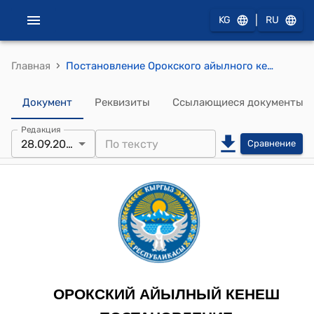
|
KG
RU
›
Главная
Постановление Орокского айылного кенеша от 28 сентября 2023 года № 9/5 «О принятии в муниципальную собственность земельные участки" и «О придании статуса особо охраняемой территории Боз-Болток"
Документ
Реквизиты
Ссылающиеся документы
Редакция
28.09.2023
Сравнение