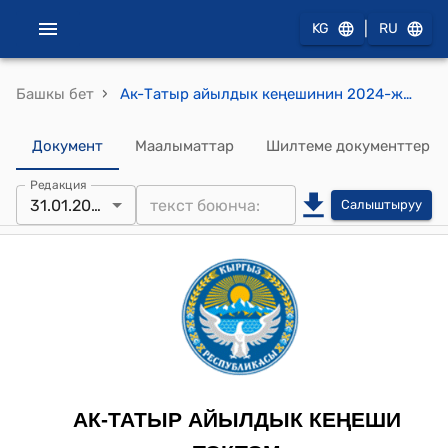
|
KG
RU
›
Башкы бет
Ак-Татыр айылдык кеңешинин 2024-жылдын 31-январындагы №14 "Ак-Татыр айыл өкмөтүнүн Регламентин бекитүү жөнүндө" токтому
Документ
Маалыматтар
Шилтеме документтер
Редакция
31.01.2024
Салыштыруу