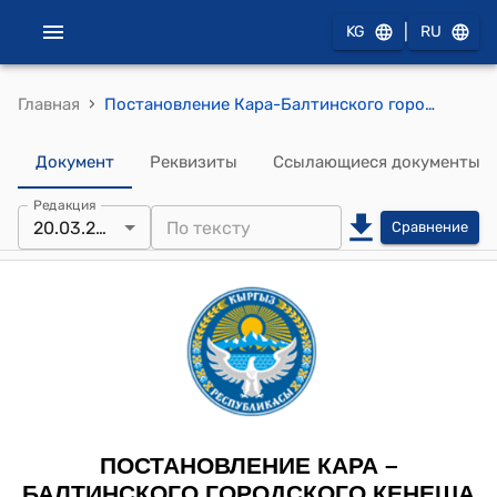
|
KG
RU
›
Главная
Постановление Кара-Балтинского городского кенеша от 20 марта 2024 года № 03 "Об утверждении перечня, численного состава и состава постоянных депутатских комиссий Кара-Балтинского городского Кенеша"
Документ
Реквизиты
Ссылающиеся документы
Редакция
20.03.2024
Сравнение