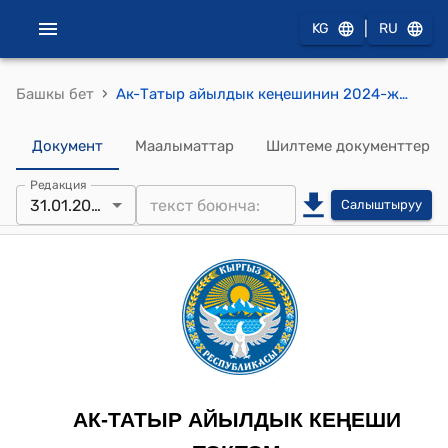
|
KG
RU
›
Башкы бет
Ак-Татыр айылдык кеңешинин 2024-жылдын 31-январындагы №15 "Ак-Татыр Муниципалдык ишканасын ачуу жана ишкананын Уставын бекитүү жөнүндө" токтому
Документ
Маалыматтар
Шилтеме документтер
Редакция
31.01.2024
Салыштыруу