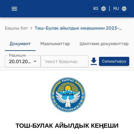
|
KG
RU
›
Башкы бет
Төш-Булак айылдык кеңешинин 2023-жылы 20-январындагы № 28-14/6 "2023-жылдын бюджетин бекитүү жөнүндө, 2024-2025-жылдарга кирешелердин прогнозу жана 2023-жылдын чыгашалардан ашкан ашыкча кирешелерди бөлүштүрүү (эркин баланс)" токтому
Документ
Маалыматтар
Шилтеме документтер
Редакция
20.01.2023
Салыштыруу