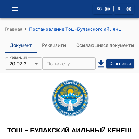
|
KG
RU
›
Главная
Постановление Тош-Булакского айылного кенеша от 20 февраля 2023 г № 28-15/10 "Об утверждении ежедневной оплаты на 1 ребенка в детском саду имени им. К. Дегембаева Тош-Булакского айыл окмоту"
Документ
Реквизиты
Ссылающиеся документы
Редакция
20.02.2023
Сравнение