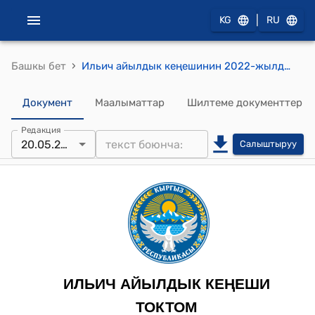
|
KG
RU
›
Башкы бет
Ильич айылдык кеңешинин 2022-жылдын 20-майындагы № 28-1/17 "Жер участокторун "Айыл чарба багытындагы жерлер" категориясынан "Өнөр жайдын, транспорттун, байланыштын, энергетиканын, коргонуунун жерлери жана башка багыттагы жерлер" категориясына которууга (трансформациялоого) макулдук берүү жөнүндө" токтому
Документ
Маалыматтар
Шилтеме документтер
Редакция
20.05.2022
Салыштыруу