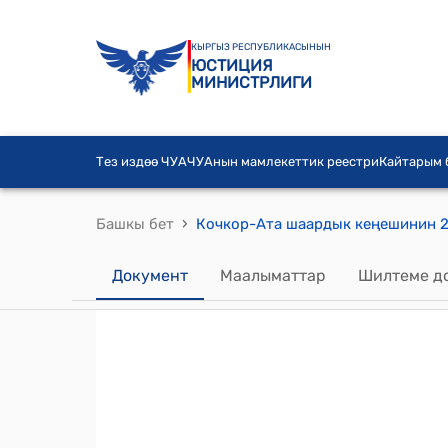
КЫРГЫЗ РЕСПУБЛИКАСЫНЫН
ЮСТИЦИЯ
МИНИСТРЛИГИ
Тез издөө ЧУА
ЧУАнын мамлекеттик реестри
Кайтарым
›
Башкы бет
Документ
Маалыматтар
Шилтеме д