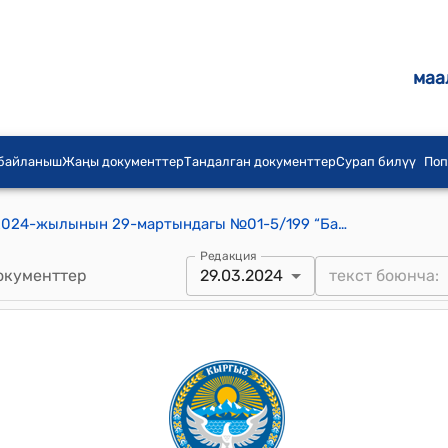
маа
 байланыш
Жаңы документтер
Тандалган документтер
Сурап билүү
Поп
Кочкор-Ата шаардык кеңешинин 2024-жылынын 29-мартындагы №01-5/199 “Балдар спорт мектебинин окуучуларынын чет өлкөгө сапарга чыгуу чыгымын бөлүп берүү жөнүндө" токтому
Редакция
окументтер
29.03.2024