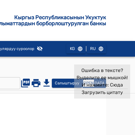
Кыргыз Республикасынын Укуктук
лыматтардын борборлоштурулган банкы
|
KG
RU
улярдуу суроолор
Ошибка в тексте?
Выделите ее мышкой!
Салыштыруу
OPEN
DATA
И нажмите:
Сюда
Загрузить цитату