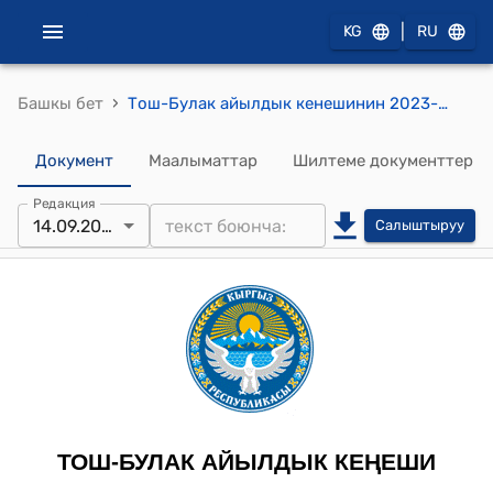
|
KG
RU
›
Башкы бет
Тош-Булак айылдык кенешинин 2023-жылы 14-сентябры № 28-24/21 "Жер салыгын компенсациялоо боюнча РБ максаттуу трансферттерди бөлүштүрүү жөнүндө" токтому
Документ
Маалыматтар
Шилтеме документтер
Редакция
14.09.2023
Салыштыруу