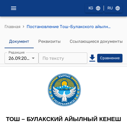
|
KG
RU
›
Главная
Постановление Тош-Булакского айылного кенеша от 26 сентября 2023 года № 28-25/22 "Об объединении Тош-Булакского айыльного аймака с Асылбашским и им. Крупской аймаками"
Документ
Реквизиты
Ссылающиеся документы
Редакция
26.09.2023
Сравнение