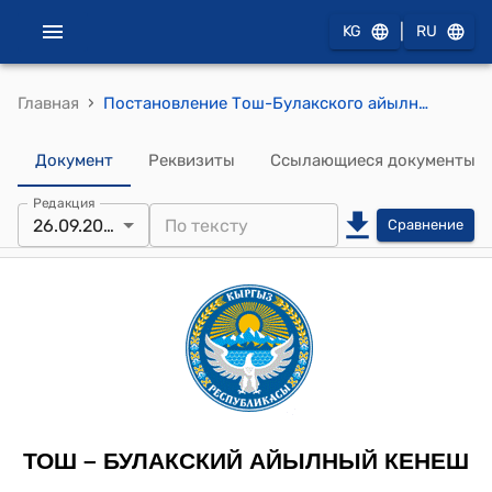
|
KG
RU
›
Главная
Постановление Тош-Булакского айылного кенеша от 26 сентября 2023 года № 28-25/22/1 "О корректировке плана"
Документ
Реквизиты
Ссылающиеся документы
Редакция
26.09.2023
Сравнение