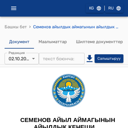
|
KG
RU
›
Башкы бет
Семенов айылдык аймагынын айылдык кеңешинин 2023-жылдын 2-октябрындагы № 38 "Семеновка айыл өкмөтүнүн жергиликтүү бюджеттине республикадан жер салыгы үчүн келип түшкөн 1414 ,3 миң сомду бөлүү" токтому
Документ
Маалыматтар
Шилтеме документтер
Редакция
02.10.2023
Салыштыруу