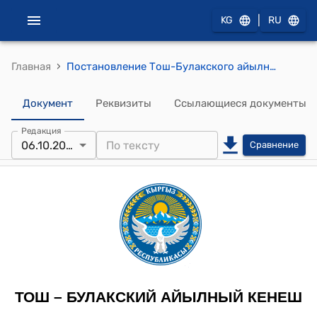
|
KG
RU
›
Главная
Постановление Тош-Булакского айылного кенеша от 06 октября 2023 года № 28-26/24 «Софинансирование в рамках третьего проекта сельских инвестиций» АРИС" (по реагированию на COVID-19) подпроект в проекте ДФ ПСИ-3 проект “Ремонт сан. узлов, полов, кухни, дверей, брусчатки в детском саду им. К. Дегембаева в с. Тош-Булак "
Документ
Реквизиты
Ссылающиеся документы
Редакция
06.10.2023
Сравнение