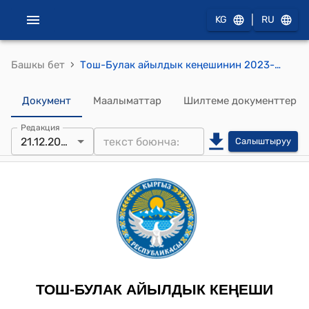
|
KG
RU
›
Башкы бет
Тош-Булак айылдык кеңешинин 2023-жылы 21-декабры № 28-26/27 "Планды тууралоо жөнүндө" токтому
Документ
Маалыматтар
Шилтеме документтер
Редакция
21.12.2023
Салыштыруу