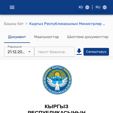
|
KG
RU
›
Башкы бет
Кыргыз Республикасынын Министрлер Кабинетинин 2023-жылдын 21-декабрындагы № 684 "Кыргыз Республикасынын Улуттук коопсуздук мамлекеттик комитетинин Чек ара кызматына караштуу "Кыргыз аскердик технологиялар" мамлекеттик ишканасын Кыргыз Республикасынын Улуттук коопсуздук мамлекеттик комитетинин Чек ара кызматына караштуу "Инженердик технологиялардын комплекси" мамлекеттик ишканасына кайра атоо жөнүндө" токтому
Документ
Маалыматтар
Шилтеме документтер
Редакция
21.12.2023
Салыштыруу