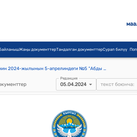
маа
 байланыш
Жаңы документтер
Тандалган документтер
Сурап билүү
Поп
Абды Суеркулов айылдык кеңешинин 2024-жылынын 5-апрелиндеги №5 “Абды Суеркулов айылдык аймагынын Көтөрмө жана Бел-Алды айылдарынын мамлекеттик фондунун жерлерин ижарага берүүдөгү ижара акыны бекитүү, ижарага берүү тартиби жөнүндө” токтому
Редакция
окументтер
05.04.2024