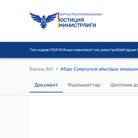
КЫРГЫЗ РЕСПУБЛИКАСЫНЫН
ЮСТИЦИЯ
МИНИСТРЛИГИ
Тез издөө ЧУА
ЧУАнын мамлекеттик реестри
Кайтарым
›
Башкы бет
Документ
Маалыматтар
Шилтеме д