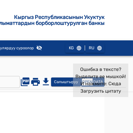
Кыргыз Республикасынын Укуктук
лыматтардын борборлоштурулган банкы
|
KG
RU
улярдуу суроолор
Ошибка в тексте?
Выделите ее мышкой!
Салыштыруу
OPEN
DATA
И нажмите:
Сюда
Загрузить цитату