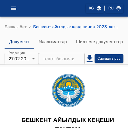
|
KG
RU
›
Башкы бет
Бешкент айылдык кеңешинин 2023-жылдын 27- февралындагы № 58 "Бешкент айыл өкмөтүнө караштуу Бешкент жайыт комитетинин 2022-жыл ичинде аткарган иштери, 2023-жылдын иш планын жана бюджетин бекитүү жөнүндө" токтому
Документ
Маалыматтар
Шилтеме документтер
Редакция
27.02.2023
Салыштыруу