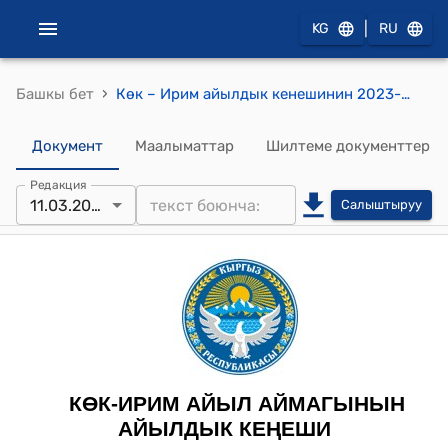
|
KG
RU
›
Башкы бет
Көк – Ирим айылдык кенешинин 2023-жылдын 11-мартындагы № 3 “Райондун ардактуу атуулуна көрсөтүү жөнүндө” токтому
Документ
Маалыматтар
Шилтеме документтер
Редакция
11.03.2023
Салыштыруу