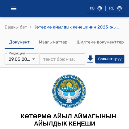
|
KG
RU
›
Башкы бет
Көтөрмө айылдык кеңешинин 2023-жылдын 29-майындагы № 26/2 "Тамаша айылына сугат суу үчүн пластик түтүк сатып алууга каражат кароо жөнүндө" токтому
Документ
Маалыматтар
Шилтеме документтер
Редакция
29.05.2023
Салыштыруу