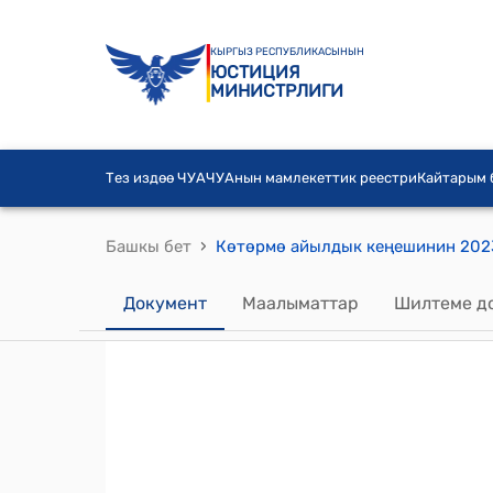
КЫРГЫЗ РЕСПУБЛИКАСЫНЫН
ЮСТИЦИЯ
МИНИСТРЛИГИ
Тез издөө ЧУА
ЧУАнын мамлекеттик реестри
Кайтарым
›
Башкы бет
Документ
Маалыматтар
Шилтеме д