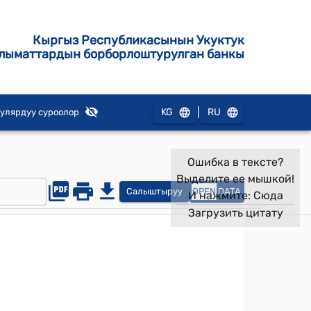
Кыргыз Республикасынын Укуктук
лыматтардын борборлоштурулган банкы
|
KG
RU
улярдуу суроолор
Ошибка в тексте?
Выделите ее мышкой!
Салыштыруу
OPEN
DATA
И нажмите:
Сюда
Загрузить цитату