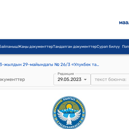
маа
 байланыш
Жаңы документтер
Тандалган документтер
Сурап билүү
Поп
Көтөрмө айылдык кеңешинин 2023-жылдын 29-майындагы № 26/3 «Улукбек таза суу» ассоциациясынын суу пайдалануучуларынын тарифин бекитүү жөнүндө токтому
Редакция
окументтер
29.05.2023