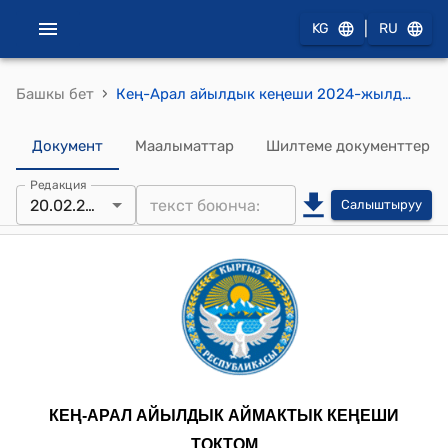
|
KG
RU
›
Башкы бет
Кең-Арал айылдык кеңеши 2024-жылдын 20-февралындагы № 19 "Сыйлоо жөнүндө" токтому
Документ
Маалыматтар
Шилтеме документтер
Редакция
20.02.2024
Салыштыруу