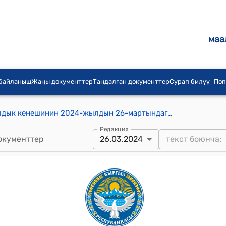
маа
 байланыш
Жаңы документтер
Тандалган документтер
Сурап билүү
Поп
Сары-Булак айыл аймагынын айылдык кенешинин 2024-жылдын 26-мартындагы "Сары-Булак айыл аймагынын айыл өкмөтүнүн 2022-жылдагы жергиликтүү бюджетинин аткарылышын кароо жөнүндө " № 9/46 токтому
Редакция
окументтер
26.03.2024