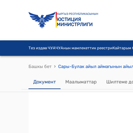
КЫРГЫЗ РЕСПУБЛИКАСЫНЫН
ЮСТИЦИЯ
МИНИСТРЛИГИ
Тез издөө ЧУА
ЧУАнын мамлекеттик реестри
Кайтарым
›
Башкы бет
Документ
Маалыматтар
Шилтеме д