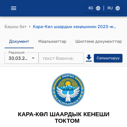
|
KG
RU
›
Башкы бет
Кара-Көл шаардык кеңешинин 2023-жылдын 30-мартындагы № 119/26-8 “Кара-Көл шаарынын Бекташ көчөсүндө жайгашкан жаңы курулган спорт комплексине Абдылас Назарбековдун ысымын ыйгаруу жөнүндө” токтому
Документ
Маалыматтар
Шилтеме документтер
Редакция
30.03.2023
Салыштыруу