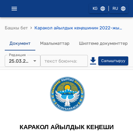
|
KG
RU
›
Башкы бет
Каракол айылдык кеңешинин 2022-жылдын 25-мартындагы № 18 "Кыргыз Республикасынын Президентинин «Уй бүлѳлүк салтанаттарды жана маркумду эскерүү урп-адаттарын тартипке келтирүү боюнча чаралар жѳнүндѳ» Жарлыктын негизинде айыл аймагы боюнча түзүлгөн Жобону бекитүү жөнүндө" токтому
Документ
Маалыматтар
Шилтеме документтер
Редакция
25.03.2022
Салыштыруу