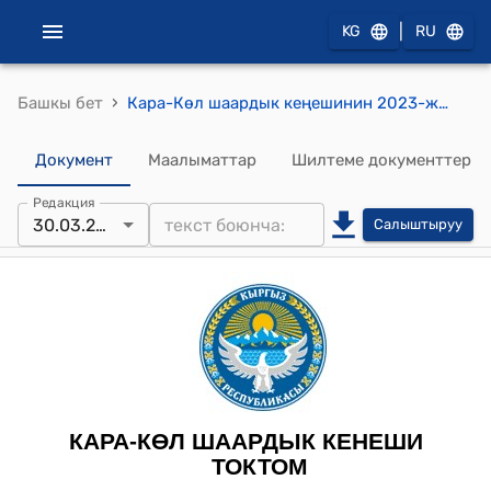
|
KG
RU
›
Башкы бет
Кара-Көл шаардык кеңешинин 2023-жылдын 30-мартындагы № 117/26-8 “Кара-Көл шаардык Жаштар кеңешинин 2022-жылда аткарган иштери жөнүндө” токтому
Документ
Маалыматтар
Шилтеме документтер
Редакция
30.03.2023
Салыштыруу