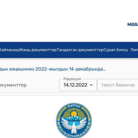
маа
 байланыш
Жаңы документтер
Тандалган документтер
Сурап билүү
Поп
Жаңы-Жол айыл аймагынын айылдык кеңешинин 2022-жылдын 14-декабрындагы № 41 "Токтогул районунун аймагында курула турган ГЭСтердин дирекциясын Токтогул шаарына жайгаштыруу жөнүндө" токтому
Редакция
окументтер
14.12.2022