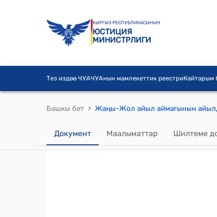
КЫРГЫЗ РЕСПУБЛИКАСЫНЫН
ЮСТИЦИЯ
МИНИСТРЛИГИ
Тез издөө ЧУА
ЧУАнын мамлекеттик реестри
Кайтарым
›
Башкы бет
Документ
Маалыматтар
Шилтеме д