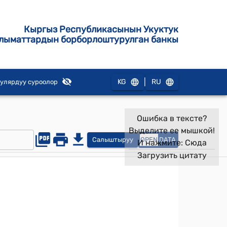
Кыргыз Республикасынын Укуктук
лыматтардын борборлоштурулган банкы
|
KG
RU
улярдуу суроолор
Ошибка в тексте?
Выделите ее мышкой!
Салыштыруу
OPEN
DATA
И нажмите:
Сюда
Загрузить цитату