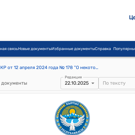
Ц
ная связь
Новые документы
Избранные документы
Справка
Популярны
Постановление Кабинета Министров КР от 12 апреля 2024 года № 178 "О некоторых вопросах осуществления санитарно-карантинного, фитосанитарного, ветеринарного и транспортного контроля (надзора) в автомобильных пунктах пропуска на таможенной границе Евразийского экономического союза в Кыргызской Республике"
Редакция
 документы
22.10.2025