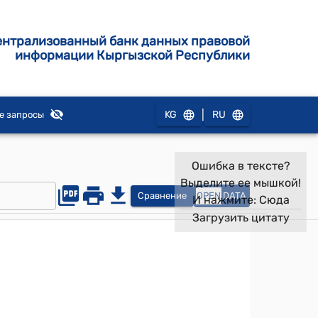
ентрализованный банк данных правовой
информации Кыргызской Республики
|
KG
RU
е запросы
Ошибка в тексте?
Выделите ее мышкой!
Сравнение
OPEN
DATA
И нажмите:
Сюда
Загрузить цитату