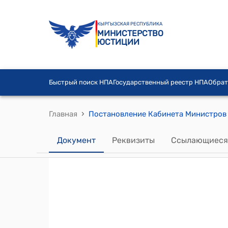
КЫРГЫЗСКАЯ РЕСПУБЛИКА
МИНИСТЕРСТВО
ЮСТИЦИИ
Быстрый поиск НПА
Государственный реестр НПА
Обрат
›
Главная
Документ
Реквизиты
Ссылающиеся