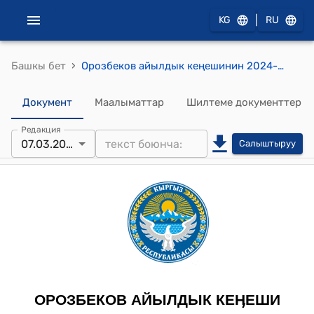
|
KG
RU
›
Башкы бет
Орозбеков айылдык кеңешинин 2024-жылдын 7-мартындагы №8 "Орозбеков айылдык кеңешинин 2024-жылга карата иш планын бекитүү жөнүндө" токтому
Документ
Маалыматтар
Шилтеме документтер
Редакция
07.03.2024
Салыштыруу