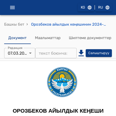
|
KG
RU
›
Башкы бет
Орозбеков айылдык кеңешинин 2024-жылдын 7-мартындагы №9 "Орозбеков айылдык кеңешинин туруктуу комиссияларын түзүү жана төрагаларын шайлоо жөнүндө" токтому.
Документ
Маалыматтар
Шилтеме документтер
Редакция
07.03.2024
Салыштыруу