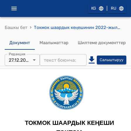
|
KG
RU
›
Башкы бет
Токмок шаардык кеӊешинин 2022-жылдын 27-декабрындагы № 101/20-5 "Токмок шаарынын аймагындагы автоунаа каражаттарына акы төлөнүүчү токтотмо жайлардын жаңы тарифтерин бекитүү жөнүндө" токтому
Документ
Маалыматтар
Шилтеме документтер
Редакция
27.12.2022
Салыштыруу