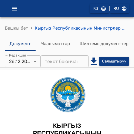
|
KG
RU
›
Башкы бет
Кыргыз Республикасынын Министрлер Кабинетинин 2023-жылдын 26-декабрындагы № 711 "Кыргыз Республикасынын Өкмөтүнүн 2019-жылдын 24-июнундагы № 315 "Жарандык коргонуунун башкаруу органдарын, күчтөрүн жана калкты Жарандык коргонуу тармагында даярдоонун бирдиктүү системасы жөнүндө" токтомуна өзгөртүүлөрдү киргизүү тууралуу" токтому
Документ
Маалыматтар
Шилтеме документтер
Редакция
26.12.2023
Салыштыруу