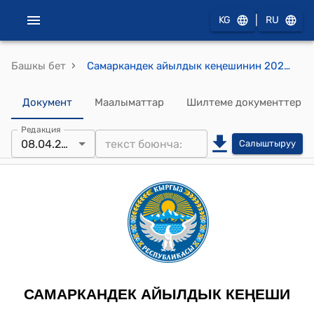
|
KG
RU
›
Башкы бет
Самаркандек айылдык кеңешинин 2024-жылдын 8-апрелиндеги №69 "Макулдук берүү жөнүндө" токтому
Документ
Маалыматтар
Шилтеме документтер
Редакция
08.04.2024
Салыштыруу