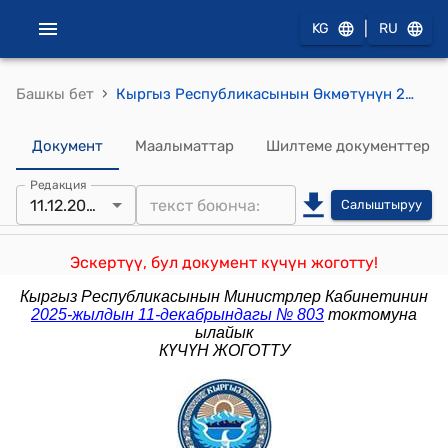
|
KG
RU
›
Башкы бет
Кыргыз Республикасынын Өкмөтүнүн 2018-жылдын 21-декабрындагы № 603 "Бузуулардын бирдиктүү реестрин жүргүзүү тартиби жөнүндө жобону бекитүү тууралуу" токтому
Документ
Маалыматтар
Шилтеме документтер
Редакция
11.12.2025
Салыштыруу
Эскертүү, бул документ күчүн жоготту!