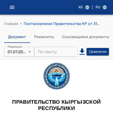
|
KG
RU
›
Главная
Постановление Правительства КР от 31 декабря 2018 года № 648 "О мерах по передаче функций по администрированию страховых взносов по государственному социальному страхованию"
Документ
Реквизиты
Ссылающиеся документы
Редакция
01.07.2019
Сравнение