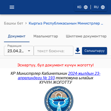
|
KG
RU
›
Башкы бет
Кыргыз Республикасынын Министрлер Кабинетинин 2023-жылдын 18-сентябрындагы № 484 "Евразия экономикалык бирлигинин бажы аймагынан тышкары регенерациялануучу кагазды жана картонду (макулатура жана таштанды) ташып чыгууга (экспорттоого) убактылуу тыюу салууну киргизүү жөнүндө" токтому
Документ
Маалыматтар
Шилтеме документтер
Редакция
23.04.2024
Салыштыруу
Эскертүү, бул документ күчүн жоготту!