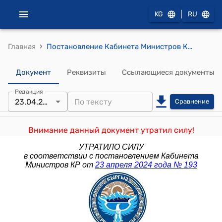
|
KG
RU
›
Главная
Постановление Кабинета Министров КР от 18 сентября 2023 года № 484 "О введении временного запрета на вывоз (экспорт) регенерируемой бумаги и картона (макулатура и отходы) за пределы таможенной территории Евразийского экономического союза"
Документ
Реквизиты
Ссылающиеся документы
Редакция
23.04.2024
Сравнение
Внимание данный документ утратил силу!