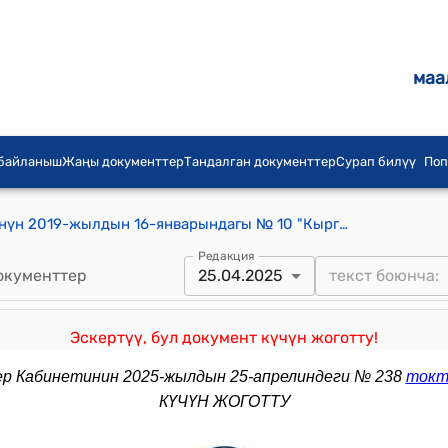
маа
 байланыш
Жаңы документтер
Тандалган документтер
Сурап билүү
Поп
Кыргыз Республикасынын Өкмөтүнүн 2019-жылдын 16-январындагы № 10 "Кыргыз Республикасынын Өкмөтүнүн 2015-жылдын 16-июнундагы № 367 "Кыргыз Республикасынын токой секторун реформалоонун багыттарын жана ыкмаларын иштеп чыгуу боюнча иш-чараларды уюштуруу жана өткөрүү жөнүндө" токтомуна өзгөртүүлөрдү киргизүү тууралуу" токтому
Редакция
окументтер
25.04.2025
Эскертүү, бул документ күчүн жоготту!