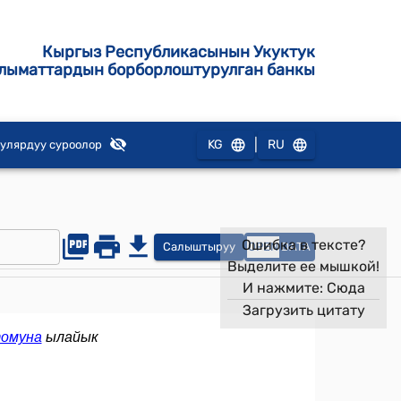
Кыргыз Республикасынын Укуктук
лыматтардын борборлоштурулган банкы
|
KG
RU
улярдуу суроолор
Ошибка в тексте?
Салыштыруу
OPEN
DATA
Выделите ее мышкой!
И нажмите:
Сюда
Загрузить цитату