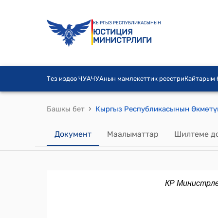
КЫРГЫЗ РЕСПУБЛИКАСЫНЫН
ЮСТИЦИЯ
МИНИСТРЛИГИ
Тез издөө ЧУА
ЧУАнын мамлекеттик реестри
Кайтарым
›
Башкы бет
Документ
Маалыматтар
Шилтеме д