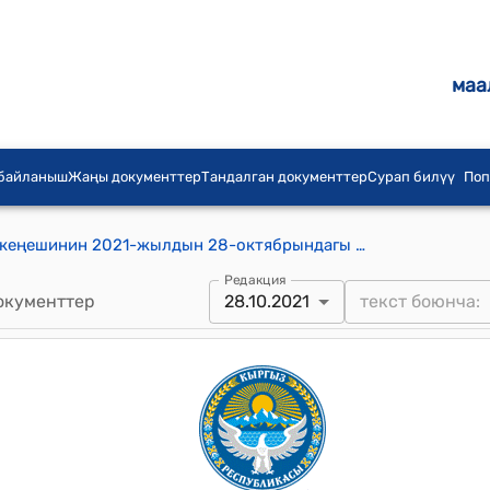
маа
 байланыш
Жаңы документтер
Тандалган документтер
Сурап билүү
Поп
Достук айыл аймагынын айылдык кеңешинин 2021-жылдын 28-октябрындагы № 07 "Достук айыл өкмөтүнүн имаратын ондоодо чыгарылган эски материалдар жөнүндө" токтому
Редакция
окументтер
28.10.2021