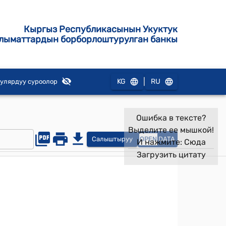
Кыргыз Республикасынын Укуктук
лыматтардын борборлоштурулган банкы
|
KG
RU
улярдуу суроолор
Ошибка в тексте?
Выделите ее мышкой!
Салыштыруу
OPEN
DATA
И нажмите:
Сюда
Загрузить цитату