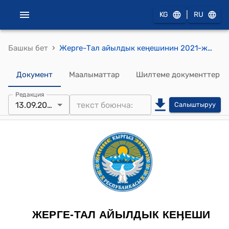
|
KG
RU
›
Башкы бет
Жерге-Тал айылдык кеңешинин 2021-жылдын 13-сентябры № 4-3 "Кызыл-Капчыгай айылындагы Тегерек көчөсүнө согуштун ардагери Мырзагулов Даникулдун ысмын ыйгаруу жөнүндө" токтому
Документ
Маалыматтар
Шилтеме документтер
Редакция
13.09.2021
Салыштыруу